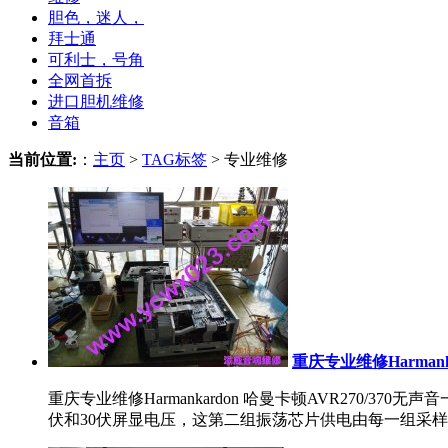
胆色，迷人，
拜士通
可利士，号角
全网首拆
进口胆机维修
音箱
当前位置:
：
主页
>
TAG标签
> 专业维修
重庆专业维修Harmank
重庆专业维修Harmankardon 哈曼卡顿AVR270
伏和30伏屏显电压，这第二组振荡芯片供电由每一组采样..