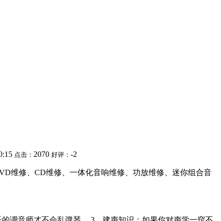
0:15
2070
-2
点击：
好评：
山水DVD维修、CD维修、一体化音响维修、功放维修、迷你组合音
乐的调音师才不会乱弹琴。 3、建声知识：如果你对声学一窍不