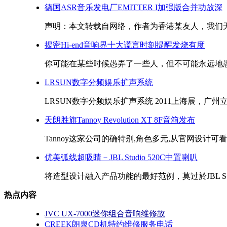
德国ASR音乐发电厂EMITTER I加强版合并功放深
声明：本文转载自网络，作者为香港某友人，我们无
揭密Hi-end音响界十大谎言时刻提醒发烧有度
你可能在某些时候愚弄了一些人，但不可能永远地愚弄所
LRSUN数字分频娱乐扩声系统
LRSUN数字分频娱乐扩声系统 2011上海展，广州
天朗胜旗Tannoy Revolution XT 8F音箱发布
Tannoy这家公司的确特别,角色多元,从官网设计可
优美弧线超吸睛－JBL Studio 520C中置喇叭
将造型设计融入产品功能的最好范例，莫过於JBL Studio 
热点内容
JVC UX-7000迷你组合音响维修故
CREEK朗泉CD机特约维修服务电话