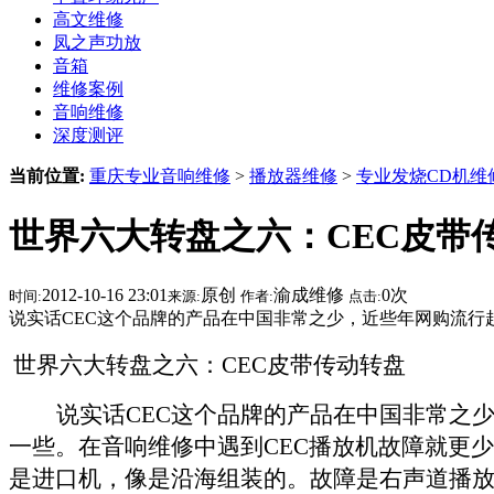
高文维修
凤之声功放
音箱
维修案例
音响维修
深度测评
当前位置:
重庆专业音响维修
>
播放器维修
>
专业发烧CD机维
世界六大转盘之六：CEC皮带
2012-10-16 23:01
原创
渝成维修
0
次
时间:
来源:
作者:
点击:
说实话CEC这个品牌的产品在中国非常之少，近些年网购流行
世界六大转盘之六：
CEC
皮带传动转盘
说实话
CEC
这个品牌的产品在中国非常之
一些。在音响维修中遇到
CEC
播放机故障就更少
是进口机，像是沿海组装的。故障是右声道播