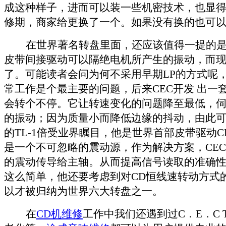
成这种样子，进而可以装一些机密技术，也显
修期，商家给更换了一个。如果没有换的也可
在世界著名转盘里面，还应该值得一提的
皮带间接驱动可以隔绝电机所产生的振动，而
了。可能读者会问为何不采用早期
LP
的方式呢
常工作是个最主要的问题，后来
CEC
开发
出一套
会转个不停。它让转速变化的问题降至最低，
的振动；因为质量小而降低边缘的抖动，由此
的
TL-1
倍受业界瞩目，他是世界首部皮带驱动
C
是一个不可忽略的震动源，作为解决方案，
CEC
的震动传导给主轴。从而提高信号读取的准确
这么简单，他还要考虑到对
CD
恒线速转动方式
以才被归纳为世界六大转盘之一。
在
CD
机维修
工作中我们还遇到过
C
．
E
．
C 