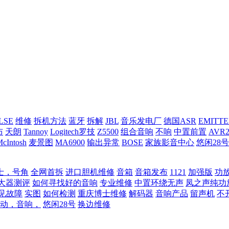
LSE
维修
拆机方法
蓝牙
拆解
JBL
音乐发电厂
德国ASR
EMITTE
布
天朗
Tannoy
Logitech罗技
Z5500
组合音响
不响
中置前置
AVR2
cIntosh
麦景图
MA6900
输出异常
BOSE
家族影音中心
悠闲28号
士，号角
全网首拆
进口胆机维修
音箱
音箱发布
1121
加强版
功
大器测评
如何寻找好的音响
专业维修
中置环绕无声
凤之声纯功
见故障
实图
如何检测
重庆博士维修
解码器
音响产品
留声机
不
动，音响，
悠闲28号
换边维修