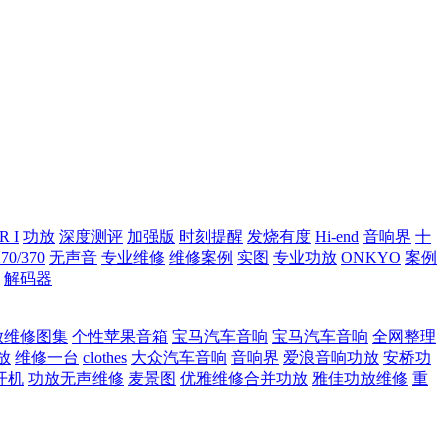
R I
功放
深度测评
加强版
时刻提醒
发烧有度
Hi-end
音响界
十
70/370
无声音
专业维修
维修案例
实图
专业功放
ONKYO
案例
解码器
放维修图集
个性苹果音箱
宝马汽车音响
宝马汽车音响
全网整理
放
维修一台
clothes
大众汽车音响
音响界
爱浪音响功放
安桥功
开机
功放无声维修
麦景图
优雅维修合并功放
雅佳功放维修
重