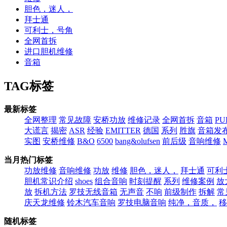
胆色，迷人，
拜士通
可利士，号角
全网首拆
进口胆机维修
音箱
TAG标签
最新标签
全网整理
常见故障
安桥功放
维修记录
全网首拆
音箱
PU
大谎言
揭密
ASR
经验
EMITTER
德国
系列
胜旗
音箱发
实图
安桥维修
B&O
6500
bang&olufsen
前后级
音响维修
M
当月热门标签
功放维修
音响维修
功放
维修
胆色，迷人，
拜士通
可利
胆机常识介绍
shoes
组合音响
时刻提醒
系列
维修案例
放
放
拆机方法
罗技无线音箱
无声音
不响
前级制作
拆解
常
庆天龙维修
铃木汽车音响
罗技电脑音响
纯净，音质，
移
随机标签