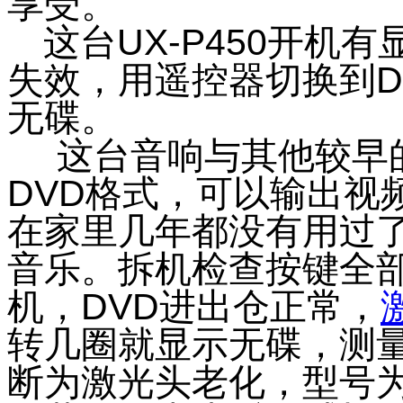
享受。
这台
UX-P450
开机有
失效
，
用
遥控
器切换
到
D
无碟
。
这台音响与其他较早的
DVD
格式，可以输出视
在家里几年都没有用过
音乐。拆机检查按键全
机，
DVD
进出仓正常，
转几圈就显示无碟，测
断为激光头老化，型号