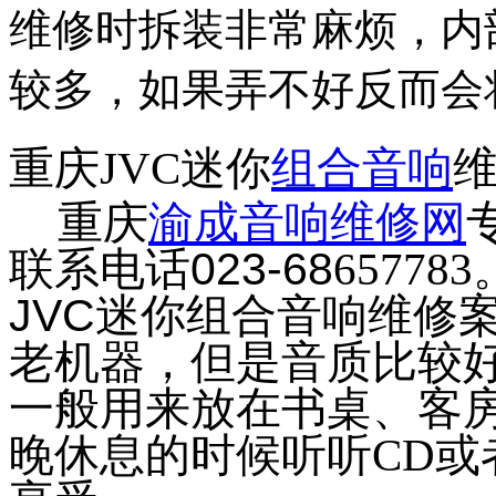
维修时拆装非常麻烦，内
较多，如果弄不好反而会
重庆
JVC
迷你
组合音响
重庆
渝成音响维修网
联系电话
023-68
657783
JVC
迷你组合音响维修
老机器，但是音质比较
一般用来放在书桌、客
晚休息的时候听听
CD
或