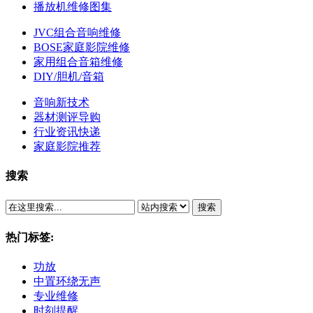
播放机维修图集
JVC组合音响维修
BOSE家庭影院维修
家用组合音箱维修
DIY/胆机/音箱
音响新技术
器材测评导购
行业资讯快递
家庭影院推荐
搜索
搜索
热门标签:
功放
中置环绕无声
专业维修
时刻提醒