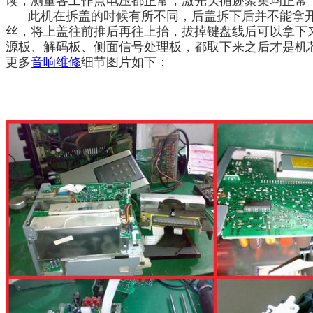
读，测量各工作点电压都正常，激光头循迹聚集均正常
此机在拆盖的时候有所不同，后盖拆下后并不能拿
丝，将上盖往前推后再往上抬，拔掉键盘线后可以拿下
源
板
、解码板、侧
面信号处理
板，
都取下来之后才是
机
更多
音响维修
细节
图片
如下
：