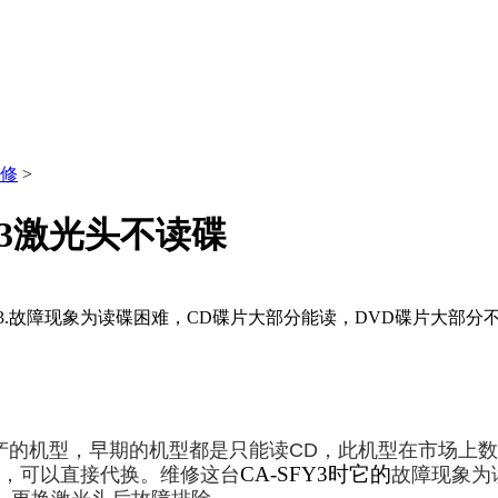
维修
>
Y3激光头不读碟
8657783.故障现象为读碟困难，CD碟片大部分能读，DVD碟
产的机型，早期的机型都是只能读
CD
，此机型在市场上数
CA-SFY3
时它的
，可以直接代
换。
维修这台
故障现象为