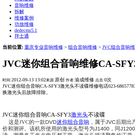
音响维修
拆解
维修案例
功放维修
dedecms5.1
拜士通
当前位置:
重庆专业音响维修
>
组合音响维修
>
JVC组合音响
JVC迷你组合音响维修CA-SF
2012-09-13 13:02
原创
渝成维修
0
次
时间:
来源:
作者:
点击:
JVC迷你组合音响CA-SFY3激光头不读碟维修电话023-6
换激光头后故障排除。
JVC
迷你组合音响
CA-SFY3
激光头
不读碟
这是
JVC的
一款
DVD
迷你组合音响
，属于
JVC
后期出
价和测评
。该机所使用的激光头型号为
J1400
，同
J1200