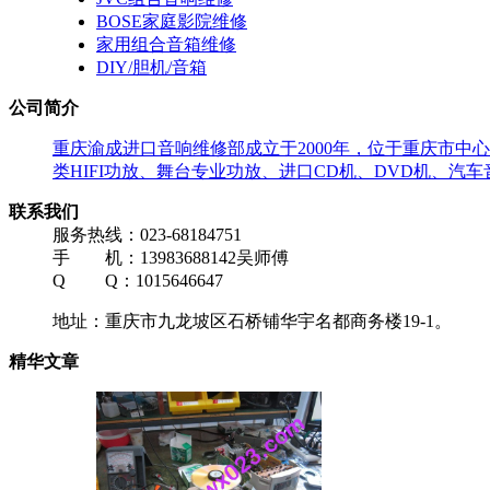
BOSE家庭影院维修
家用组合音箱维修
DIY/胆机/音箱
公司简介
重庆渝成进口音响维修部成立于2000年，位于重庆市
类HIFI功放、舞台专业功放、进口CD机、DVD机、汽
联系我们
服务热线：023-68184751
手 机：13983688142吴师傅
Q Q：1015646647
地址：重庆市九龙坡区石桥铺华宇名都商务楼19-1。
精华文章