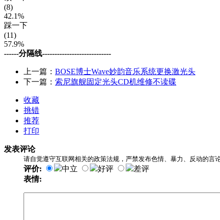
(8)
42.1%
踩一下
(11)
57.9%
------分隔线----------------------------
上一篇：
BOSE博士Wave妙韵音乐系统更换激光头
下一篇：
索尼旗舰固定光头CD机维修不读碟
收藏
挑错
推荐
打印
发表评论
请自觉遵守互联网相关的政策法规，严禁发布色情、暴力、反动的言
评价:
中立
好评
差评
表情: