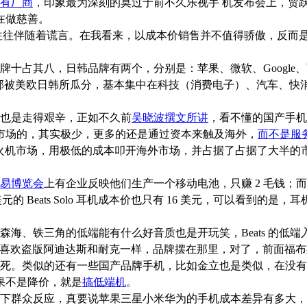
有厂商
，印象最为深刻的莫过于前不久乐视手 机发布会上，贾跃
在做慈善。
往伴随着谎言。在我看来，以成本价销售并不值得骄傲，反而是
牌十占其八，日韩品牌有两个，分别是：苹果、微软、Google
字，全部被美欧日韩所瓜分，基本集中在科技（消费电子）、汽车、
也是走得艰辛，正如不久前
吴晓波撰文所讲
，看不懂的国产手机产
市场的，其实极少，更多的还是通过资本来触及海外，
而不是服
火机市场，用极低的成本叩开海外市场，并占据了占据了大半的
。
易博览会
上有企业反映他们生产一个移动电池，只赚 2 毛钱；而
美元的 Beats Solo 耳机成本价也只有 16 美元，可以看到
、铁三角的低端能有什么好音质也是开玩笑，Beats 的低
场喜欢盗版阿迪达斯和耐克一样，品牌摆在那里，对了，前面福布斯
。类似的还有一些国产品牌手机，比如金立也是类似，在没有
果不是降价，就是
搞低端机
。
下群众反应，真要说苹果三星小米华为的手机成本差异有多大，其