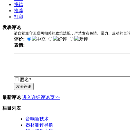
挑错
推荐
打印
发表评论
请自觉遵守互联网相关的政策法规，严禁发布色情、暴力、反动的言
评价:
中立
好评
差评
表情:
匿名?
发表评论
最新评论
进入详细评论页>>
栏目列表
音响新技术
器材测评导购