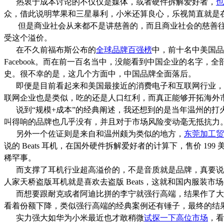
热衷于成本讨论的不仅仅是媒体，或者硬件拆解爱好者，
也
众，借此说明苹果和三星暴利，小米还算良心，乐视简直就是
但是商业社会从来都不是讲慈善的，而且商业社会的慈善往
受这个溢价。
在不久前福布斯公布的
全球品牌百强榜
中，前十名中美国品
Facebook。而在前一百名当中，没能看到中国企业的名
史。很不幸的是，这几个方面中，中国品牌全面落后。
即便是目前看起来和美国最接近的消费电子和互联网行业，
联网企业也是类似，吃的还是人口红利，而真正能够开拓海外
说到“规模+成本”的经典阐述，我还想到的是当年温州的打
叫得响的品牌也几乎没有，并且对于市场风险变动毫无抵抗力
另外一个佐证则是来自和温州颇为类似的地方，
东莞加工贸
说的 Beats 耳机，在国外硬件拆解爱好者的计算下，售价 199 
稀罕事。
而支撑了耳机行业超高溢价的，不是音质就是品牌，真要说森海
人家天桥盗版耳机就是喜欢去盗版 Beats，这就和国内服装市
而想要跟耐克或者阿迪比拼的李宁就强行高端，结果作了大死
看着份额下降，类似强行高端的经典案例还有锤子，最终的结
实力强大如华为小米最近也才敢稍微
试探一下高位市场
，看