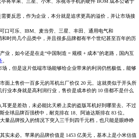
亭将苹果、三星、小米、乐视等手机的硬件 BOM 成本公诸于
需要反思，作为企业，本分就是追求更高的溢价，并让市场接
、可口可乐、IBM、麦当劳、三星、丰田、通用电气和
快消和时尚几个品类中，并且很多品牌都有半个世纪甚至百年的历
业，如今还是在走“中国制造 = 规模 + 成本”的老路，国内互
务
。
市场，但是这片低端市场能够给企业带来的利润仍然极低，能够
市面上售价一百多元的耳机出厂价仅 20 元。这就类似于开头所
的是，耳机行业本身就是高利润行业，售价是成本价的 10 倍都不是什么
端入耳更是差劲，未必能比天桥上卖的盗版耳机好到哪里去。不过
全球品牌百强榜中，耐克排在 18、阿迪达斯排在 83 位。
大量品牌投入的情况下突入三千到四千元档，也只能是眼睁睁
实未必。苹果的品牌价值是 1453 亿美元，基本上是小米估值