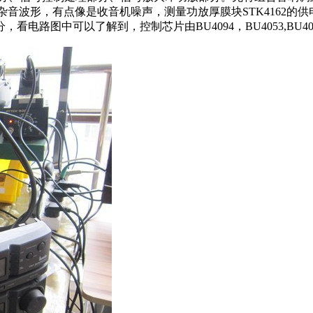
杂音波形，有点像是收音机噪声，测量功放厚膜块STK4162的
路图中可以了解到，控制芯片由BU4094，BU4053,BU40