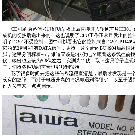
CD机的两路信号进到功放板上后直接进入转换芯片IC301（
成机内切换后送出来的，这也说明了CPU工作正常且发出的控制
明了IC301不受控制，图中可以看出它的控制来自IC201 B
它的第2脚那样有DATA信号，更换一片全新的BU4904后故
脚，这里分明标着+5，难道应该是5伏供电？顺着这条线往前找，之
伏，输出也应该为5.6伏左右，实测为12伏，取下这只管子发现
了，切换各种功能声音也能顺利转换。
花了很多时间去把这些信号流程查清楚，最后才发现是一
没有的故障，而对于电压升高的情况却遇到得很少，以至于遇
作人员带来一点点启示。