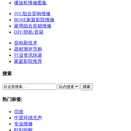
播放机维修图集
JVC组合音响维修
BOSE家庭影院维修
家用组合音箱维修
DIY/胆机/音箱
音响新技术
器材测评导购
行业资讯快递
家庭影院推荐
搜索
搜索
热门标签:
功放
中置环绕无声
专业维修
时刻提醒