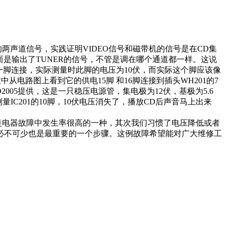
机的两声道信号，实践证明VIDEO信号和磁带机的信号是在CD集
而是输出了TUNER的信号，不管是调在哪个通道都一样。这说
2的第一脚连接，实际测量时此脚的电压为10伏，而实际这个脚应该像
从电路图上看到它的供电15脚 和16脚连接到插头WH201的7
2005提供，这是一只稳压电源管，集电极为12伏，基极为5.6
IC201的10脚，10伏电压消失了，播放CD后声音马上出来
是电器故障中发生率很高的一种，其次我们习惯了电压降低或者
必不可少也是最重要的一个步骤。这例故障希望能对广大维修工