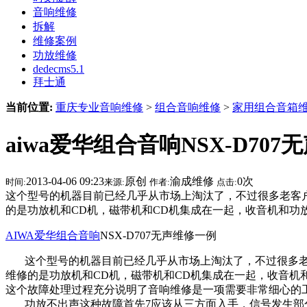
音响维修
拆解
维修案例
功放维修
dedecms5.1
拜士通
当前位置:
重庆专业音响维修
>
组合音响维修
>
家用组合音箱
aiwa爱华组合音响NSX-D70
2013-04-06 09:23
原创
渝成维修
0
次
时间:
来源:
作者:
点击:
这个型号的机器目前已经几乎从市场上淘汰了，不过很多老客户还舍不
的是功放机和CD机，磁带机和CD机集成在一起，收音机和功
AIWA爱华组合音响
NSX-D707无声维修一例
这个型号的机器目前已经几乎从市场上淘汰了，不过很多老客户还
维修的是功放机和CD机，磁带机和CD机集成在一起，收音机
这个故障处理过程充分说明了音响维修是一项需要非常细心的
功放不出声这种故障首先7应该从三方面入手，信号发生部