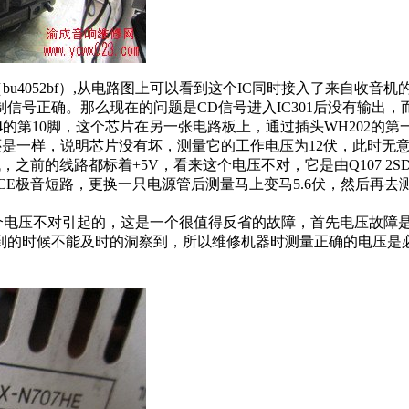
bu4052bf）,从电路图上可以看到这个IC同时接入了来自收音
信号正确。那么现在的问题是CD信号进入IC301后没有输出，
U4094的第10脚，这个芯片在另一张电路板上，通过插头WH20
障还是一样，说明芯片没有坏，测量它的工作电压为12伏，此时无意中
前的线路都标着+5V，看来这个电压不对，它是由Q107 2SD
CE极音短路，更换一只电源管后测量马上变马5.6伏，然后再去测量
个电压不对引起的，这是一个很值得反省的故障，首先电压故障
到的时候不能及时的洞察到，所以维修机器时测量正确的电压是