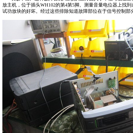
放主机，位于插头WH102的第4第5脚。测量音量电位器上找到
试功放块的好坏。经过这些排除知道故障部位在于信号控制部分，看电