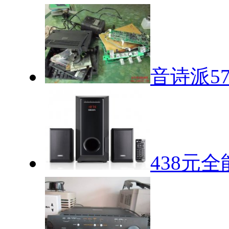
音诗派5
438元